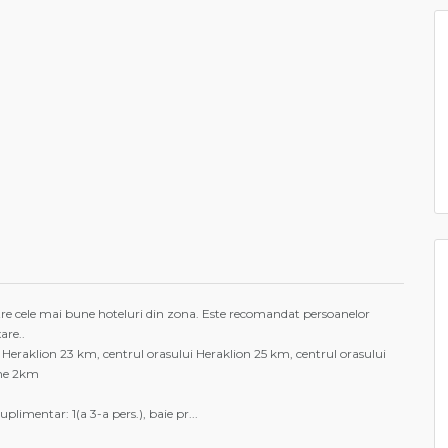
ntre cele mai bune hoteluri din zona. Este recomandat persoanelor
are..
l Heraklion 23 km, centrul orasului Heraklion 25 km, centrul orasului
ne 2km
uplimentar: 1(a 3-a pers.), baie pr
...