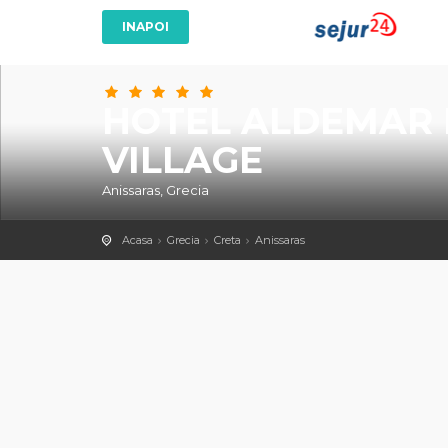
HOTEL ALDEMAR 
VILLAGE
Anissaras, Grecia
Acasa
Grecia
Creta
Anissaras