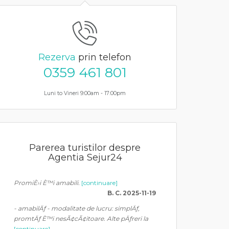
Rezerva
prin telefon
0359 461 801
Luni to Vineri 9:00am - 17:00pm
Parerea turistilor despre
Agentia Sejur24
PromiÈ›i È™i amabili.
[continuare]
B. C. 2025-11-19
- amabilÄƒ - modalitate de lucru: simplÄƒ,
promtÄƒ È™i nesÃ¢cÃ¢itoare. Alte pÄƒreri la
[continuare]