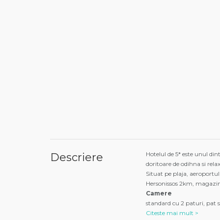
Hotelul de 5* este unul di
Descriere
doritoare de odihna si relax
Situat pe plaja, aeroportu
Hersonissos 2km, magazi
Camere
standard cu 2 paturi, pat s
Citeste mai mult >