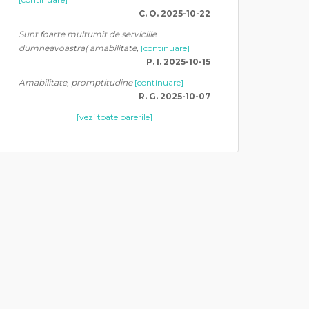
C. O. 2025-10-22
Sunt foarte multumit de serviciile
dumneavoastra( amabilitate,
[continuare]
P. I. 2025-10-15
Amabilitate, promptitudine
[continuare]
R. G. 2025-10-07
[vezi toate parerile]