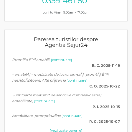
0359 461 801
Luni to Vineri 9:00am - 17:00pm
Parerea turistilor despre
Agentia Sejur24
PromiÈ›i È™i amabili.
[continuare]
B. C. 2025-11-19
- amabilÄƒ - modalitate de lucru: simplÄƒ, promtÄƒ È™i
nesÃ¢cÃ¢itoare. Alte pÄƒreri la
[continuare]
C. O. 2025-10-22
Sunt foarte multumit de serviciile dumneavoastra(
amabilitate,
[continuare]
P. I. 2025-10-15
Amabilitate, promptitudine
[continuare]
R. G. 2025-10-07
[vezi toate parerile]