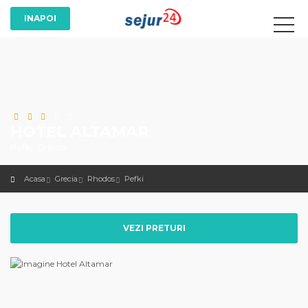
HOTEL ALTAMAR
Pefki, Grecia
Acasa
Grecia
Rhodos
Pefki
VEZI PRETURI