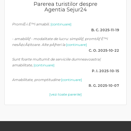
Parerea turistilor despre
Agentia Sejur24
PromiÈ›i È™i amabili.
[continuare]
B. C. 2025-11-19
- amabilÄƒ - modalitate de lucru: simplÄƒ, promtÄƒ È™i
nesÃ¢cÃ¢itoare. Alte pÄƒreri la
[continuare]
C. O. 2025-10-22
Sunt foarte multumit de serviciile dumneavoastra(
amabilitate,
[continuare]
P. I. 2025-10-15
Amabilitate, promptitudine
[continuare]
R. G. 2025-10-07
[vezi toate parerile]