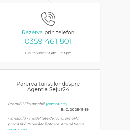
Rezerva
prin telefon
0359 461 801
Luni to Vineri 9:00am - 17:00pm
Parerea turistilor despre
Agentia Sejur24
PromiÈ›i È™i amabili.
[continuare]
B. C. 2025-11-19
- amabilÄƒ - modalitate de lucru: simplÄƒ,
promtÄƒ È™i nesÃ¢cÃ¢itoare. Alte pÄƒreri la
[continuare]