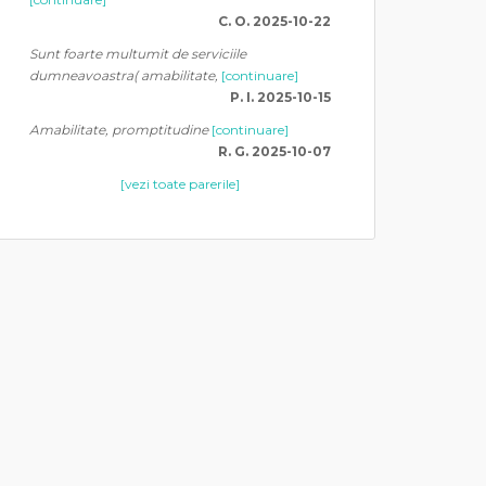
C. O. 2025-10-22
Sunt foarte multumit de serviciile
dumneavoastra( amabilitate,
[continuare]
P. I. 2025-10-15
Amabilitate, promptitudine
[continuare]
R. G. 2025-10-07
[vezi toate parerile]