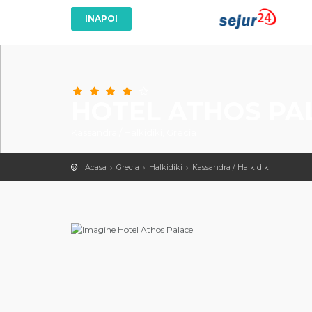
HOTEL ATHOS PA
Kassandra / Halkidiki, Grecia
Acasa
Grecia
Halkidiki
Kassandra / Halkidiki