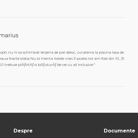
marius
opti nu ni sa schimbat lenjeria de pat deloc, curatenia la piscina lasa de
aua foarte slaba.Nu isi merita 4stele vreo 3 poate.noi am fost din 10_15
0 trebuie plÄƒtitÄƒ si bÄƒuturÄƒ de cei cu all inclusive."
Despre
Documente