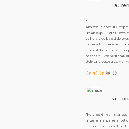
Lauren
"
Am fost la hotelul Cleopat
un alt cuplu.Hotelul este
de halate de baie si de pro
camera.Piscina este minun
primesti bauturi. Micul dej
mancare. Chelnerii erau di
stele.Una peste alta, nu m
ramon
"hotel de 4 * dar i s-ar pot
mizerie mancarea a fost o 
care era un nesimtit un hid