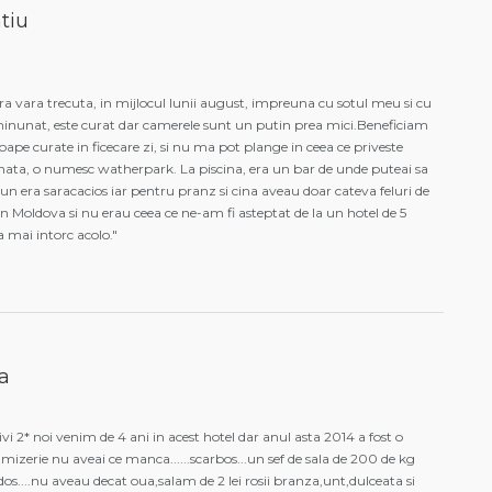
tiu
ra vara trecuta, in mijlocul lunii august, impreuna cu sotul meu si cu
 minunat, este curat dar camerele sunt un putin prea mici.Beneficiam
soape curate in ficecare zi, si nu ma pot plange in ceea ce priveste
ata, o numesc watherpark. La piscina, era un bar de unde puteai sa
un era saracacios iar pentru pranz si cina aveau doar cateva feluri de
n Moldova si nu erau ceea ce ne-am fi asteptat de la un hotel de 5
a mai intorc acolo."
a
rivi 2* noi venim de 4 ani in acest hotel dar anul asta 2014 a fost o
mizerie nu aveai ce manca......scarbos...un sef de sala de 200 de kg
os....nu aveau decat oua,salam de 2 lei rosii branza,unt,dulceata si