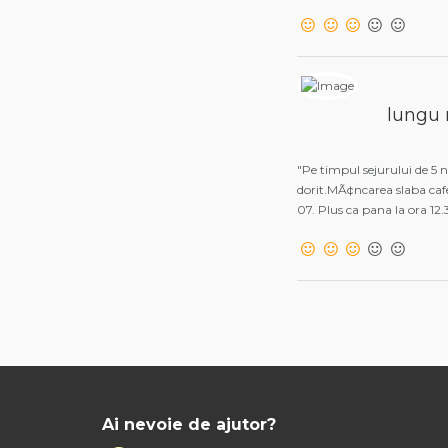
lungu 
"Pe timpul sejurului de 5 n
dorit.MÃ¢ncarea slaba cafe
07. Plus ca pana la ora 12.3
Ai nevoie de ajutor?