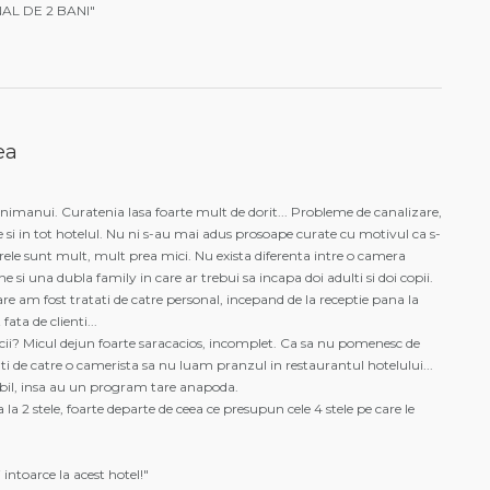
ONAL DE 2 BANI"
ea
imanui. Curatenia lasa foarte mult de dorit... Probleme de canalizare,
 si in tot hotelul. Nu ni s-au mai adus prosoape curate cu motivul ca s-
erele sunt mult, mult prea mici. Nu exista diferenta intre o camera
si una dubla family in care ar trebui sa incapa doi adulti si doi copii.
care am fost tratati de catre personal, incepand de la receptie pana la
fata de clienti...
ervicii? Micul dejun foarte saracacios, incomplet. Ca sa nu pomenesc de
i de catre o camerista sa nu luam pranzul in restaurantul hotelului...
bil, insa au un program tare anapoda.
 la 2 stele, foarte departe de ceea ce presupun cele 4 stele pe care le
intoarce la acest hotel!"