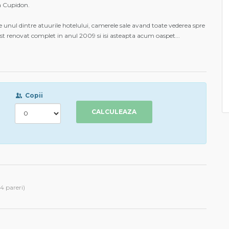
a Cupidon.
e unul dintre atuurile hotelului, camerele sale avand toate vederea spre
ost renovat complet in anul 2009 si isi asteapta acum oaspet
...
Copii
CALCULEAZA
4 pareri)