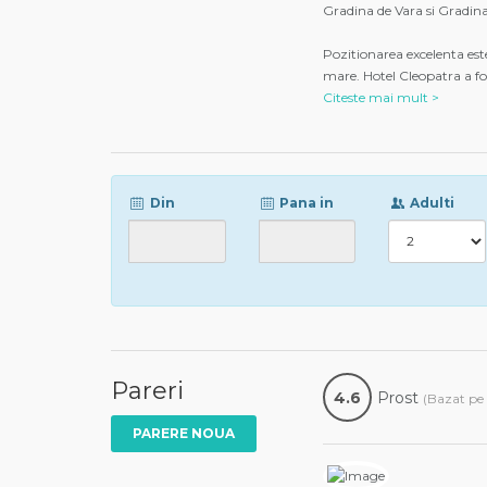
Gradina de Vara si Gradin
Pozitionarea excelenta est
mare. Hotel Cleopatra a f
Citeste mai mult >
Din
Pana in
Adulti
Pareri
4.6
Prost
(Bazat pe 
PARERE NOUA