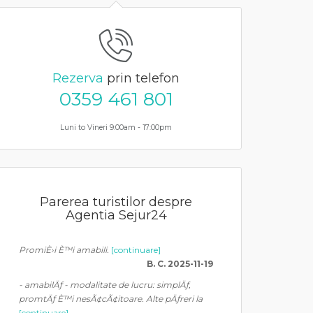
Rezerva
prin telefon
0359 461 801
Luni to Vineri 9:00am - 17:00pm
Parerea turistilor despre
Agentia Sejur24
PromiÈ›i È™i amabili.
[continuare]
B. C. 2025-11-19
- amabilÄƒ - modalitate de lucru: simplÄƒ,
promtÄƒ È™i nesÃ¢cÃ¢itoare. Alte pÄƒreri la
[continuare]