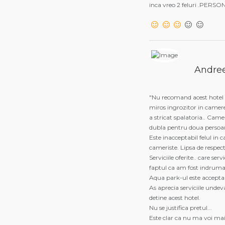
inca vreo 2 feluri .PERS
Andre
"Nu recomand acest hotel n
miros ingrozitor in camere
a stricat spalatoria.. Cam
dubla pentru doua persoane 
Este inacceptabil felul in 
cameriste. Lipsa de respect 
Serviciile oferite.. care s
faptul ca am fost indrumat
Aqua park-ul este accepta
As aprecia serviciile undeva
detine acest hotel.
Nu se justifica pretul...
Este clar ca nu ma voi mai 