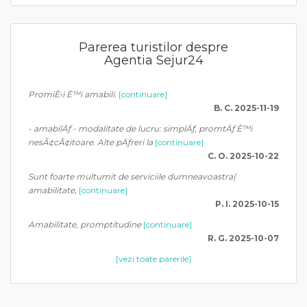
Parerea turistilor despre
Agentia Sejur24
PromiÈ›i È™i amabili.
[continuare]
B. C. 2025-11-19
- amabilÄƒ - modalitate de lucru: simplÄƒ, promtÄƒ È™i
nesÃ¢cÃ¢itoare. Alte pÄƒreri la
[continuare]
C. O. 2025-10-22
Sunt foarte multumit de serviciile dumneavoastra(
amabilitate,
[continuare]
P. I. 2025-10-15
Amabilitate, promptitudine
[continuare]
R. G. 2025-10-07
[vezi toate parerile]