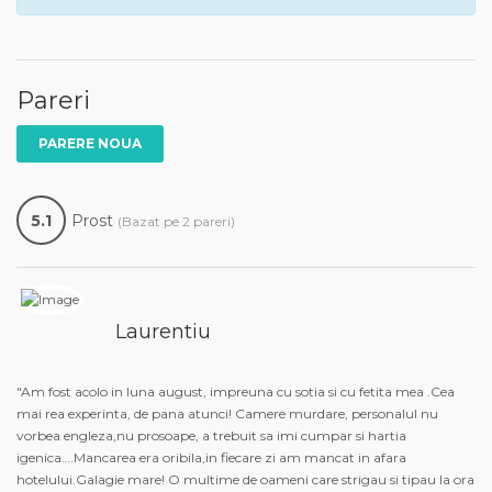
Pareri
PARERE NOUA
5.1
Prost
(Bazat pe 2 pareri)
Laurentiu
"Am fost acolo in luna august, impreuna cu sotia si cu fetita mea .Cea
mai rea experinta, de pana atunci! Camere murdare, personalul nu
vorbea engleza,nu prosoape, a trebuit sa imi cumpar si hartia
igenica….Mancarea era oribila,in fiecare zi am mancat in afara
hotelului.Galagie mare! O multime de oameni care strigau si tipau la ora