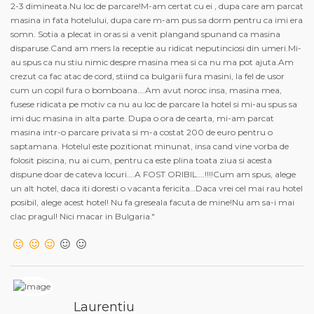
2-3 dimineata.Nu loc de parcare!M-am certat cu ei , dupa care am parcat
masina in fata hotelului, dupa care m-am pus sa dorm pentru ca imi era
somn. Sotia a plecat in oras si a venit plangand spunand ca masina
disparuse.Cand am mers la receptie au ridicat neputinciosi din umeri.Mi-
au spus ca nu stiu nimic despre masina mea si ca nu ma pot ajuta.Am
crezut ca fac atac de cord, stiind ca bulgarii fura masini, la fel de usor
cum un copil fura o bomboana….Am avut noroc insa, masina mea,
fusese ridicata pe motiv ca nu au loc de parcare la hotel si mi-au spus sa
imi duc masina in alta parte. Dupa o ora de cearta, mi-am parcat
masina intr-o parcare privata si m-a costat 200 de euro pentru o
saptamana. Hotelul este pozitionat minunat, insa cand vine vorba de
folosit piscina, nu ai cum, pentru ca este plina toata ziua si acesta
dispune doar de cateva locuri….A FOST ORIBIL….!!!!Cum am spus, alege
un alt hotel, daca iti doresti o vacanta fericita…Daca vrei cel mai rau hotel
posibil, alege acest hotel! Nu fa greseala facuta de mine!Nu am sa-i mai
clac pragul! Nici macar in Bulgaria."
Laurentiu