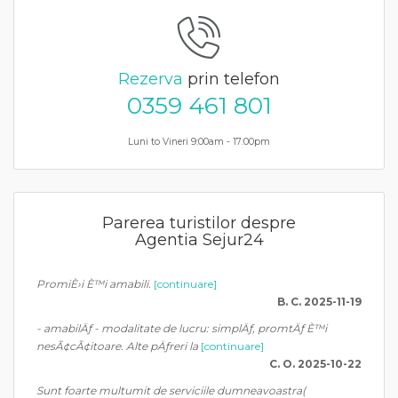
Rezerva
prin telefon
0359 461 801
Luni to Vineri 9:00am - 17:00pm
Parerea turistilor despre
Agentia Sejur24
PromiÈ›i È™i amabili.
[continuare]
B. C. 2025-11-19
- amabilÄƒ - modalitate de lucru: simplÄƒ, promtÄƒ È™i
nesÃ¢cÃ¢itoare. Alte pÄƒreri la
[continuare]
C. O. 2025-10-22
Sunt foarte multumit de serviciile dumneavoastra(