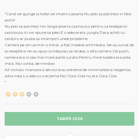
"Cand vei ajunge la hotel vei intalni o poarta.Nu poti sa parchezi in fata
portii!
Nu poti sa parchezi nici langa poarta cazinoului pentru ca bodigarzii
cazinoului iti vor spune sa pleci.E o adevarata, jungla.Daca achiti cu
cardul s-ar putea sa intampini unele probleme.
Camera pe am primit-o initial, a fost imediat schimbata. Ne-au sunat de
la receptie si ne-au spus ca trebuiau sa ne dea, o alta camera.Cel putin,
camera era in cea mai mare parte curata.Pentru mine toaleta era prea
mica. Nici vorba, de minibar.
All-inclusiv mancare si servicii erau extreme de minimaliste si neigenice,
sotia mea s-a ales cu o eczema.Nici Coca Cola nu era Coca Cola.
"
TARIFE 2026