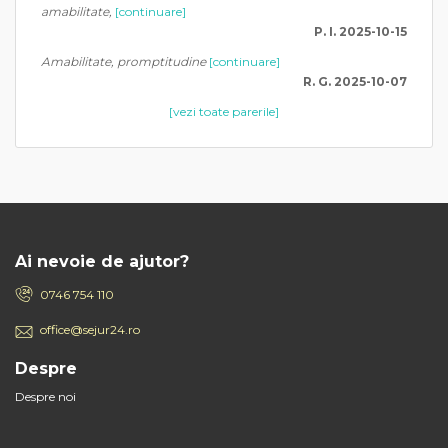
amabilitate,
[continuare]
P. I. 2025-10-15
Amabilitate, promptitudine
[continuare]
R. G. 2025-10-07
[vezi toate parerile]
Ai nevoie de ajutor?
0746 754 110
office@sejur24.ro
Despre
Despre noi