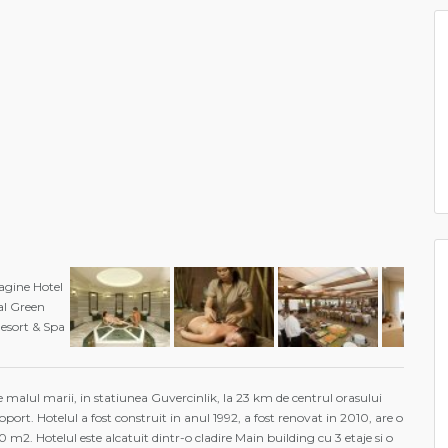
e malul marii, in statiunea Guvercinlik, la 23 km de centrul orasului
port. Hotelul a fost construit in anul 1992, a fost renovat in 2010, are o
m2. Hotelul este alcatuit dintr-o cladire Main building cu 3 etaje si o