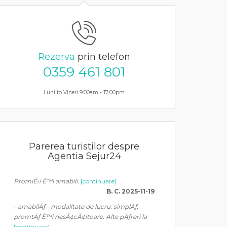
Rezerva
prin telefon
0359 461 801
Luni to Vineri 9:00am - 17:00pm
Parerea turistilor despre
Agentia Sejur24
PromiÈ›i È™i amabili.
[continuare]
B. C. 2025-11-19
- amabilÄƒ - modalitate de lucru: simplÄƒ,
promtÄƒ È™i nesÃ¢cÃ¢itoare. Alte pÄƒreri la
[continuare]