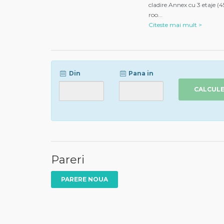
cladire Annex cu 3 etaje (
roo
...
Citeste mai mult >
Din
Pana in
CALCUL
Pareri
PARERE NOUA