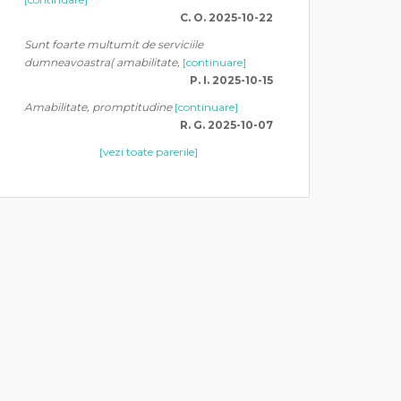
C. O. 2025-10-22
Sunt foarte multumit de serviciile
dumneavoastra( amabilitate,
[continuare]
P. I. 2025-10-15
Amabilitate, promptitudine
[continuare]
R. G. 2025-10-07
[vezi toate parerile]