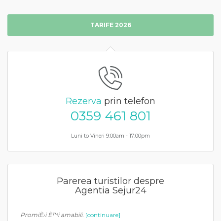
TARIFE 2026
Rezerva
prin telefon
0359 461 801
Luni to Vineri 9:00am - 17:00pm
Parerea turistilor despre
Agentia Sejur24
PromiÈ›i È™i amabili.
[continuare]