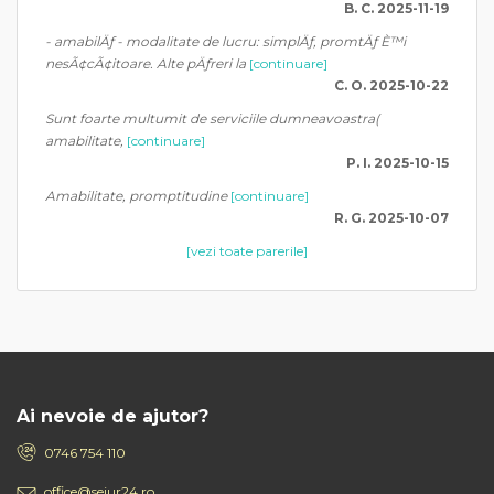
B. C. 2025-11-19
- amabilÄƒ - modalitate de lucru: simplÄƒ, promtÄƒ È™i
nesÃ¢cÃ¢itoare. Alte pÄƒreri la
[continuare]
C. O. 2025-10-22
Sunt foarte multumit de serviciile dumneavoastra(
amabilitate,
[continuare]
P. I. 2025-10-15
Amabilitate, promptitudine
[continuare]
R. G. 2025-10-07
[vezi toate parerile]
Ai nevoie de ajutor?
0746 754 110
office@sejur24.ro