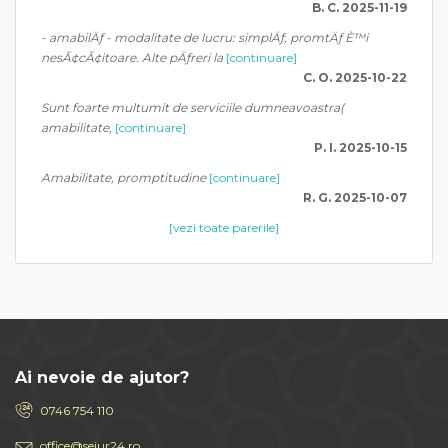
B. C. 2025-11-19
- amabilÄƒ - modalitate de lucru: simplÄƒ, promtÄƒ È™i
nesÃ¢cÃ¢itoare. Alte pÄƒreri la
[continuare]
C. O. 2025-10-22
Sunt foarte multumit de serviciile dumneavoastra(
amabilitate,
[continuare]
P. I. 2025-10-15
Amabilitate, promptitudine
[continuare]
R. G. 2025-10-07
[vezi toate parerile]
Ai nevoie de ajutor?
0746 754 110
office@sejur24.ro