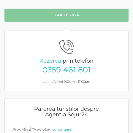
TARIFE 2026
Rezerva
prin telefon
0359 461 801
Luni to Vineri 9:00am - 17:00pm
Parerea turistilor despre
Agentia Sejur24
PromiÈ›i È™i amabili.
[continuare]