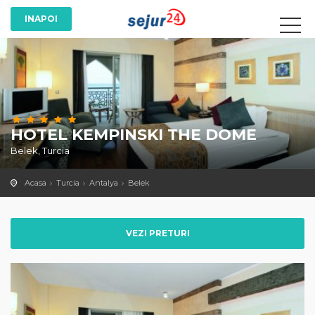
HOTEL KEMPINSKI THE DOME
Belek, Turcia
Acasa
Turcia
Antalya
Belek
VEZI PRETURI