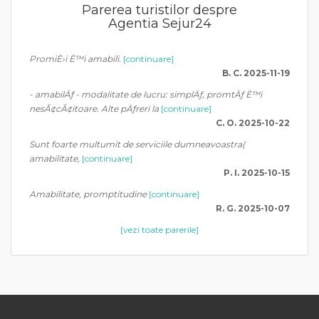
Parerea turistilor despre
Agentia Sejur24
PromiÈ›i È™i amabili.
[continuare]
B. C. 2025-11-19
- amabilÄƒ - modalitate de lucru: simplÄƒ, promtÄƒ È™i
nesÃ¢cÃ¢itoare. Alte pÄƒreri la
[continuare]
C. O. 2025-10-22
Sunt foarte multumit de serviciile dumneavoastra(
amabilitate,
[continuare]
P. I. 2025-10-15
Amabilitate, promptitudine
[continuare]
R. G. 2025-10-07
[vezi toate parerile]