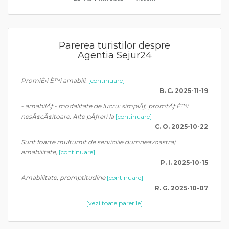
Parerea turistilor despre
Agentia Sejur24
PromiÈ›i È™i amabili.
[continuare]
B. C. 2025-11-19
- amabilÄƒ - modalitate de lucru: simplÄƒ, promtÄƒ È™i
nesÃ¢cÃ¢itoare. Alte pÄƒreri la
[continuare]
C. O. 2025-10-22
Sunt foarte multumit de serviciile dumneavoastra(
amabilitate,
[continuare]
P. I. 2025-10-15
Amabilitate, promptitudine
[continuare]
R. G. 2025-10-07
[vezi toate parerile]