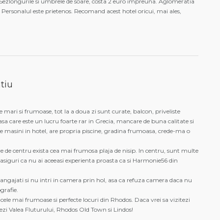
 Sezlongurile si umbrele de soare, costa 2 euro impreuna. Aglomeratia
 Personalul este prietenos. Recomand acest hotel oricui, mai ales,
tiu
 mari si frumoase, tot la a doua zi sunt curate, balcon, priveliste
sa care este un lucru foarte rar in Grecia, mancare de buna calitate si
i de masini in hotel, are propria piscine, gradina frumoasa, crede-ma o
 de centru exista cea mai frumosa plaja de nisip. In centru, sunt multe
e asiguri ca nu ai aceeasi experienta proasta ca si Harmonie56 din
ngajati si nu intri in camera prin hol, asa ca refuza camera daca nu
grafie.
cele mai frumoase si perfecte locuri din Rhodos. Daca vrei sa vizitezi
ezi Valea Fluturului, Rhodos Old Town si Lindos!