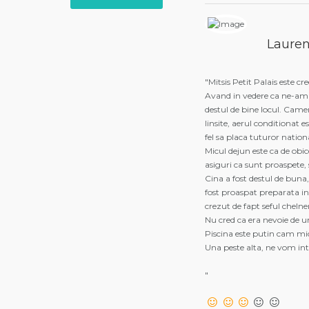
Lauren
"Mitsis Petit Palais este c
Avand in vedere ca ne-am f
destul de bine locul. Came
linsite, aerul conditionat e
fel sa placa tuturor nationa
Micul dejun este ca de obicei
asiguri ca sunt proaspete, 
Cina a fost destul de buna
fost proaspat preparata in
crezut de fapt seful chelner
Nu cred ca era nevoie de un
Piscina este putin cam mic
Una peste alta, ne vom into
"