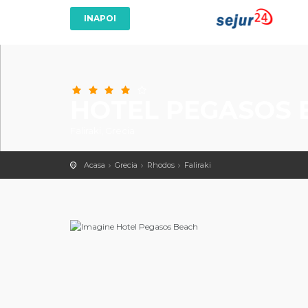
HOTEL PEGASOS 
Faliraki, Grecia
Acasa
Grecia
Rhodos
Faliraki