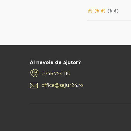
Ai nevoie de ajutor?
0746 754 110
office@sejur24.ro