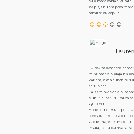
cu o mare calda si curata.
pe plaja nu era prea mare.
famiilor cu copii! "
Lauren
"O scurta descriere: camere
minunata si o plaja nisipoa
variata, piata si inchireir
sa-ti placa!
La 10 minute de o plimbare
cluburi si baruri. Dar sa t
Quiberon.
Acele camere sunt pentru a
corespunde cu cea din foto
Crede-ma, este una dintre 
insula, sa nu cumva sa rat
"