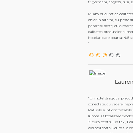
fi: germani, englezi, rusi, 
M-am bucurat de calitatea 
chiar in fata ta, cu paste 
pasare si peste, cu o mare v
calitatea produselor alime
hoteluri care poarta: 4/5 st
"
Lauren
"Un hotel dragut si placut
conectate, cu vedere inspr
Paturile sunt confortabile
lumea. O localizare excele
15 euro pentru un taxi, Fa
aici taxi costa 5 euro si o 