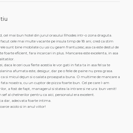
tiu
red, cel mai bun hotel din jurul orasului Rhodes intr-o zona draguta.
acut cele mai multe vacante pe insula timp de 18 ani, cred ca stim
rele sunt bine mobilate cu usi cu geam frantuzesc,asa ca este destul de
ste foarte eficient, fara incarcari in plus. Mancarea este excelenta, in asa
litatilor.
, daca le ceri oua fierte acestia le vor gati in fata ta in asa fel sa te
slanina afumata este, desigur, dar pe o felie de paine nu prea grasa.
, ca si micul dejun si o salata proaspata buna. O multime de mancare a
 fata noastra, cu un cuptor de pizza foarte bun. Cel pe care l-am
ilor, a fost de fapt, managerul si statea la intrare si ne ura: bun venit!
 sef al chelnerilor pentru ca aici, personalul era excelent.
a dar, adecvata foarte intima.
arce acolo si in anul viitor!