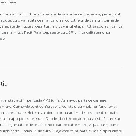
scandinavi.
mancarii si cu o buna varietate de salata verde greceasca, peste gatit
dragute, cu o varietate de mancaruri si cu tot felul de carnuri, carne de
arietate de fructe si deserturi, inclusiv inghetata. Pot sa spun sincer, ca
ntare la Mitsis Petit Palai depaseste cu uÈ™urinta calitatea unor
ele.
tiu
! Am stat aici in perioada 4-15 iunie. Am avut parte de camere
e mare. Camerele sunt confortabile, curate si cu mobilier functional.
 cu saltele bune. Hotelul va ofera o buna animatie, ceva pentru toata
nta, in apropierea orasului Rhodes, biletele de autobus costa 2 euro sau
liraki la jumatate de ora facand o carare catre mare, Aqua park, pana
excursie catre Lindos 24 de euro. Plaja este minunata,exista nisip si pietre,