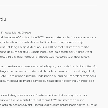
tiu
at Rhodes Island, Greece.
tel, la data de 10 octombrie 2012 pentru cateva zile, impreuna cu sotia
, hotel situat in central orasului Rhodes si in apropierea plajei.
te situat langa plaja Akti Miaouli la 100 de metri distanta si foarte
 zona de cumparaturi. Langa hotel, poti sa gasesti baruri dragute si
esati in a-si gasi norocul la Rhodes Casino, este situat doar la colt.
cu un restaurant ce serveste micul dejun, pranz si cina de tip buffet. Au
ragut cu o mare veranda unde te poti bucura de un cocktail gratuit,
. Hotelul are propria piscina unde poti te bucuri de umbrele si sezlonguri
ui sunt destul de mari si simple cu toate dotarile pentru un hotel de 3
tionalitate greceasca sunt foarte experimentat sa te ajute cu un
n bun venit cu cuvantul â€˜Kalimeraâ€™care inseamna buna
la asta cu acelasi cuvant. Hotelul gazduieste multe nationalitati cum ar