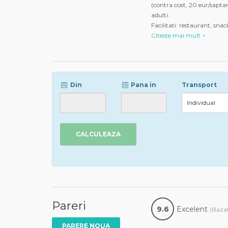
(contra cost, 20 eur/sapt
adulti.
Facilitati: restaurant, snac
Citeste mai mult >
Din
Pana in
Transport
CALCULEAZA
Pareri
9.6
Excelent
(Bazat
PARERE NOUA