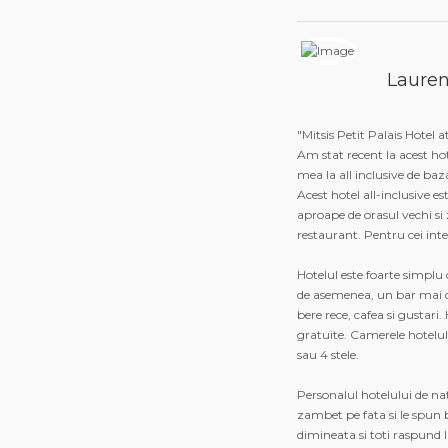
Lauren
"Mitsis Petit Palais Hotel 
Am stat recent la acest ho
mea la all inclusive de baza
Acest hotel all-inclusive es
aproape de orasul vechi si
restaurant. Pentru cei inter
Hotelul este foarte simplu 
de asemenea, un bar mai d
bere rece, cafea si gustari
gratuite. Camerele hotelul
sau 4 stele.
Personalul hotelului de na
zambet pe fata si le spu
dimineata si toti raspund 