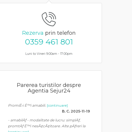
Rezerva
prin telefon
0359 461 801
Luni to Vineri 9:00am - 17:00pm
Parerea turistilor despre
Agentia Sejur24
PromiÈ›i È™i amabili.
[continuare]
B. C. 2025-11-19
- amabilÄƒ - modalitate de lucru: simplÄƒ,
promtÄƒ È™i nesÃ¢cÃ¢itoare. Alte pÄƒreri la
[continuare]