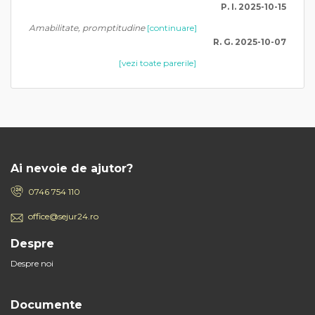
P. I. 2025-10-15
Amabilitate, promptitudine
[continuare]
R. G. 2025-10-07
[vezi toate parerile]
Ai nevoie de ajutor?
0746 754 110
office@sejur24.ro
Despre
Despre noi
Documente