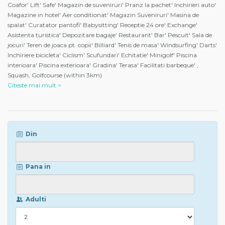
Coafor' Lift' Safe' Magazin de suveniruri' Pranz la pachet' Inchirieri auto'
Magazine in hotel' Aer conditionat' Magazin Suveniruri' Masina de
spalat' Curatator pantofi' Babysitting' Receptie 24 ore' Exchange'
Asistenta turistica' Depozitare bagaje' Restaurant' Bar' Pescuit' Sala de
jocuri' Teren de joaca pt. copii' Billiard' Tenis de masa' Windsurfing' Darts'
Inchiriere bicicleta' Ciclism' Scufundari' Echitatie' Minigolf' Piscina
interioara' Piscina exterioara' Gradina' Terasa' Facilitati barbeque' ,
Squash, Golfcourse (within 3km)
Citeste mai mult >
Din
Pana in
Adulti