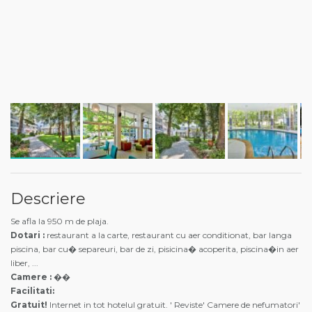
Descriere
Se afla la 950 m de plaja.
Dotari :
restaurant a la carte,
restaurant cu aer conditionat, bar langa
piscina,
bar cu� separeuri,
bar de zi, pisicina� acoperita,
piscina�in aer
liber,
...
Camere :
��
Facilitati:
Gratuit!
Internet in tot hotelul gratuit. ' Reviste' Camere de nefumatori'