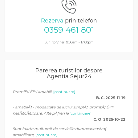
Rezerva
prin telefon
0359 461 801
Luni to Vineri 9:00am - 17:00pm
Parerea turistilor despre
Agentia Sejur24
PromiÈ›i È™i amabili.
[continuare]
B. C. 2025-11-19
- amabilÄƒ - modalitate de lucru: simplÄƒ, promtÄƒ È™i
nesÃ¢cÃ¢itoare. Alte pÄƒreri la
[continuare]
C. O. 2025-10-22
Sunt foarte multumit de serviciile dumneavoastra(
amabilitate,
[continuare]