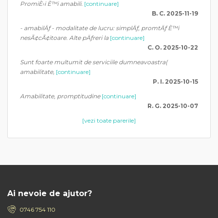
PromiÈ›i È™i amabili.
[continuare]
B. C. 2025-11-19
- amabilÄƒ - modalitate de lucru: simplÄƒ, promtÄƒ È™i
nesÃ¢cÃ¢itoare. Alte pÄƒreri la
[continuare]
C. O. 2025-10-22
Sunt foarte multumit de serviciile dumneavoastra(
amabilitate,
[continuare]
P. I. 2025-10-15
Amabilitate, promptitudine
[continuare]
R. G. 2025-10-07
[vezi toate parerile]
Ai nevoie de ajutor?
0746 754 110