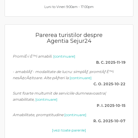
Luni to Vineri 9:00am - 17:00pm
Parerea turistilor despre
Agentia Sejur24
PromiÈ›i È™i amabili.
[continuare]
B. C. 2025-11-19
- amabilÄƒ - modalitate de lucru: simplÄƒ, promtÄƒ È™i
nesÃ¢cÃ¢itoare. Alte pÄƒreri la
[continuare]
C. O. 2025-10-22
Sunt foarte multumit de serviciile dumneavoastra(
amabilitate,
[continuare]
P. I. 2025-10-15
Amabilitate, promptitudine
[continuare]
R. G. 2025-10-07
[vezi toate parerile]