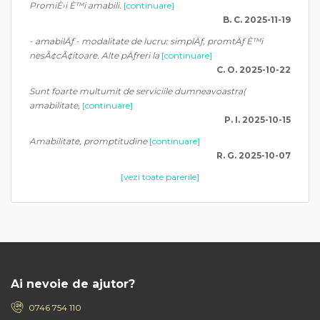
PromiÈ›i È™i amabili.
[continuare]
B. C. 2025-11-19
- amabilÄƒ - modalitate de lucru: simplÄƒ, promtÄƒ È™i
nesÃ¢cÃ¢itoare. Alte pÄƒreri la
[continuare]
C. O. 2025-10-22
Sunt foarte multumit de serviciile dumneavoastra(
amabilitate,
[continuare]
P. I. 2025-10-15
Amabilitate, promptitudine
[continuare]
R. G. 2025-10-07
[vezi toate parerile]
Ai nevoie de ajutor?
0746 754 110