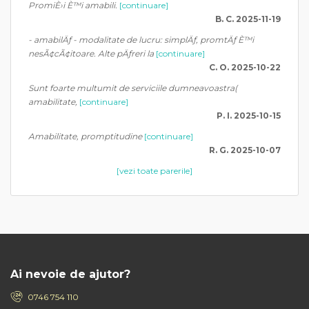
PromiÈ›i È™i amabili.
[continuare]
B. C. 2025-11-19
- amabilÄƒ - modalitate de lucru: simplÄƒ, promtÄƒ È™i
nesÃ¢cÃ¢itoare. Alte pÄƒreri la
[continuare]
C. O. 2025-10-22
Sunt foarte multumit de serviciile dumneavoastra(
amabilitate,
[continuare]
P. I. 2025-10-15
Amabilitate, promptitudine
[continuare]
R. G. 2025-10-07
[vezi toate parerile]
Ai nevoie de ajutor?
0746 754 110