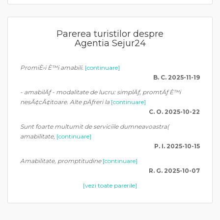
Parerea turistilor despre
Agentia Sejur24
PromiÈ›i È™i amabili.
[continuare]
B. C. 2025-11-19
- amabilÄƒ - modalitate de lucru: simplÄƒ, promtÄƒ È™i
nesÃ¢cÃ¢itoare. Alte pÄƒreri la
[continuare]
C. O. 2025-10-22
Sunt foarte multumit de serviciile dumneavoastra(
amabilitate,
[continuare]
P. I. 2025-10-15
Amabilitate, promptitudine
[continuare]
R. G. 2025-10-07
[vezi toate parerile]