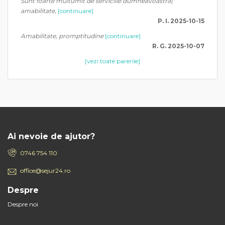
Sunt foarte multumit de serviciile dumneavoastra(
amabilitate,
[continuare]
P. I. 2025-10-15
Amabilitate, promptitudine
[continuare]
R. G. 2025-10-07
[vezi toate parerile]
Ai nevoie de ajutor?
0746 754 110
office@sejur24.ro
Despre
Despre noi