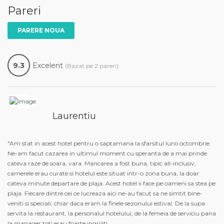
Pareri
PARERE NOUA
9.3
Excelent
(Bazat pe 2 pareri)
Laurentiu
"Am stat in acest hotel pentru o saptamana la sfarsitul lunii octombrie.
Ne-am facut cazarea in ultimul moment cu speranta de a mai prinde
cateva raze de soara, vara. Mancarea a fost buna, tipic all-inclusiv,
camerele erau curate si hotelul este situat intr-o zona buna, la doar
cateva minute departare de plaja. Acest hotel ii face pe oameni sa stea pe
plaja. Fiecare dintre cei ce lucreaza aici ne-au facut sa ne simtit bine-
veniti si speciali, chiar daca eram la finele sezonului estival. De la supa
servita la restaurant, la personalul hotelului, de la femeia de serviciu pana
la manager toti erau foarte ingrijiti.