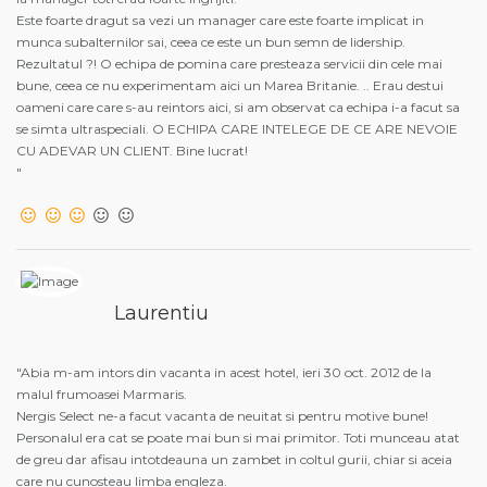
Este foarte dragut sa vezi un manager care este foarte implicat in
munca subalternilor sai, ceea ce este un bun semn de lidership.
Rezultatul ?! O echipa de pomina care presteaza servicii din cele mai
bune, ceea ce nu experimentam aici un Marea Britanie. .. Erau destui
oameni care care s-au reintors aici, si am observat ca echipa i-a facut sa
se simta ultraspeciali. O ECHIPA CARE INTELEGE DE CE ARE NEVOIE
CU ADEVAR UN CLIENT. Bine lucrat!
"
Laurentiu
"Abia m-am intors din vacanta in acest hotel, ieri 30 oct. 2012 de la
malul frumoasei Marmaris.
Nergis Select ne-a facut vacanta de neuitat si pentru motive bune!
Personalul era cat se poate mai bun si mai primitor. Toti munceau atat
de greu dar afisau intotdeauna un zambet in coltul gurii, chiar si aceia
care nu cunosteau limba engleza.