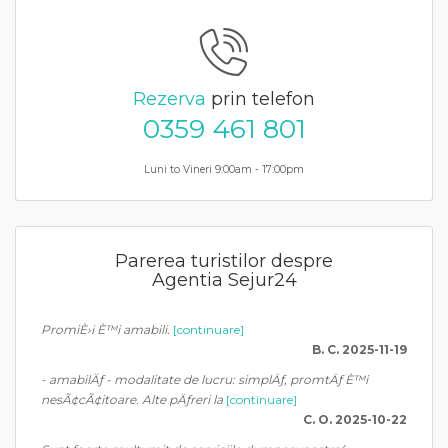
Rezerva
prin telefon
0359 461 801
Luni to Vineri 9:00am - 17:00pm
Parerea turistilor despre
Agentia Sejur24
PromiÈ›i È™i amabili.
[continuare]
B. C. 2025-11-19
- amabilÄƒ - modalitate de lucru: simplÄƒ, promtÄƒ È™i
nesÃ¢cÃ¢itoare. Alte pÄƒreri la
[continuare]
C. O. 2025-10-22