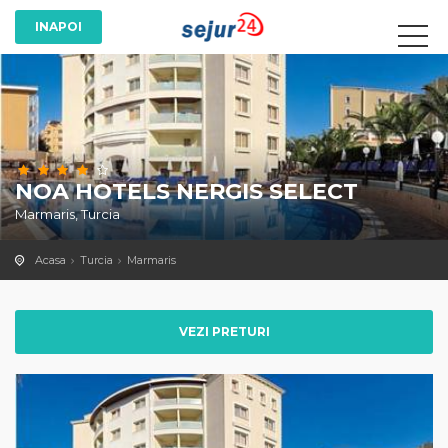
NOA HOTELS NERGIS SELECT
Marmaris, Turcia
Acasa
Turcia
Marmaris
VEZI PRETURI