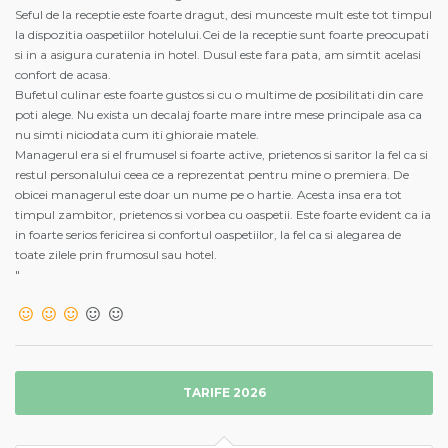
Seful de la receptie este foarte dragut, desi munceste mult este tot timpul
la dispozitia oaspetiilor hotelului.Cei de la receptie sunt foarte preocupati
si in a asigura curatenia in hotel. Dusul este fara pata, am simtit acelasi
confort de acasa.
Bufetul culinar este foarte gustos si cu o multime de posibilitati din care
poti alege. Nu exista un decalaj foarte mare intre mese principale asa ca
nu simti niciodata cum iti ghioraie matele.
Managerul era si el frumusel si foarte active, prietenos si saritor la fel ca si
restul personalului ceea ce a reprezentat pentru mine o premiera. De
obicei managerul este doar un nume pe o hartie. Acesta insa era tot
timpul zambitor, prietenos si vorbea cu oaspetii. Este foarte evident ca ia
in foarte serios fericirea si confortul oaspetiilor, la fel ca si alegarea de
toate zilele prin frumosul sau hotel.
"
TARIFE 2026