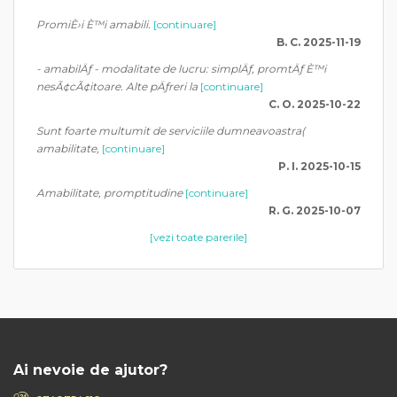
PromiÈ›i È™i amabili.
[continuare]
B. C. 2025-11-19
- amabilÄƒ - modalitate de lucru: simplÄƒ, promtÄƒ È™i
nesÃ¢cÃ¢itoare. Alte pÄƒreri la
[continuare]
C. O. 2025-10-22
Sunt foarte multumit de serviciile dumneavoastra(
amabilitate,
[continuare]
P. I. 2025-10-15
Amabilitate, promptitudine
[continuare]
R. G. 2025-10-07
[vezi toate parerile]
Ai nevoie de ajutor?