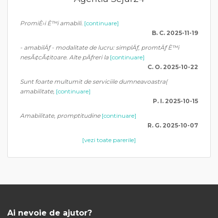
PromiÈ›i È™i amabili.
[continuare]
B. C. 2025-11-19
- amabilÄƒ - modalitate de lucru: simplÄƒ, promtÄƒ È™i
nesÃ¢cÃ¢itoare. Alte pÄƒreri la
[continuare]
C. O. 2025-10-22
Sunt foarte multumit de serviciile dumneavoastra(
amabilitate,
[continuare]
P. I. 2025-10-15
Amabilitate, promptitudine
[continuare]
R. G. 2025-10-07
[vezi toate parerile]
Ai nevoie de ajutor?