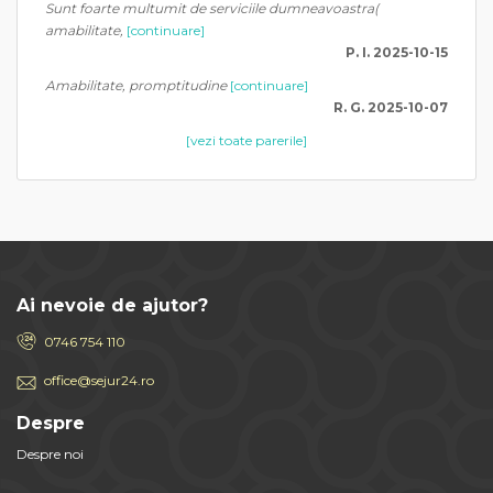
Sunt foarte multumit de serviciile dumneavoastra(
amabilitate,
[continuare]
P. I. 2025-10-15
Amabilitate, promptitudine
[continuare]
R. G. 2025-10-07
[vezi toate parerile]
Ai nevoie de ajutor?
0746 754 110
office@sejur24.ro
Despre
Despre noi