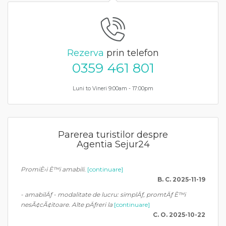
Rezerva
prin telefon
0359 461 801
Luni to Vineri 9:00am - 17:00pm
Parerea turistilor despre
Agentia Sejur24
PromiÈ›i È™i amabili.
[continuare]
B. C. 2025-11-19
- amabilÄƒ - modalitate de lucru: simplÄƒ, promtÄƒ È™i
nesÃ¢cÃ¢itoare. Alte pÄƒreri la
[continuare]
C. O. 2025-10-22