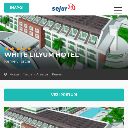
WHITE LILYUM HOTEL
Kemer, Turcia
Acasa
Turcia
Antalya
Kemer
VEZI PRETURI