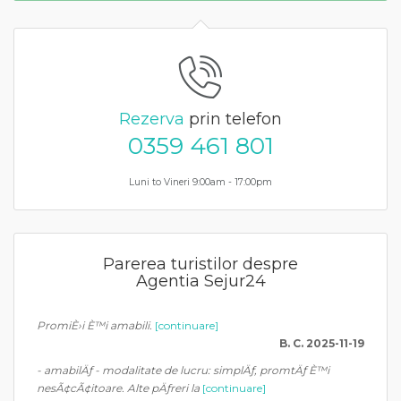
Rezerva
prin telefon
0359 461 801
Luni to Vineri 9:00am - 17:00pm
Parerea turistilor despre
Agentia Sejur24
PromiÈ›i È™i amabili.
[continuare]
B. C. 2025-11-19
- amabilÄƒ - modalitate de lucru: simplÄƒ, promtÄƒ È™i
nesÃ¢cÃ¢itoare. Alte pÄƒreri la
[continuare]