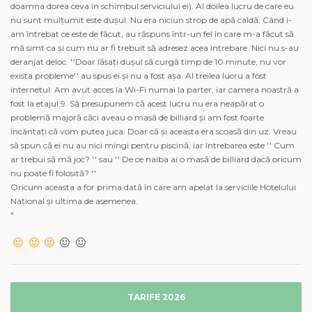
doamna dorea ceva în schimbul serviciului ei). Al doilea lucru de care eu
nu sunt mulțumit este dușul. Nu era niciun strop de apă caldă. Când i-
am întrebat ce este de făcut, au răspuns într-un fel în care m-a făcut să
mă simt ca și cum nu ar fi trebuit să adresez acea întrebare. Nici nu s-au
deranjat deloc. ''Doar lăsați dușul să curgă timp de 10 minute, nu vor
exista probleme'' au spus ei și nu a fost așa. Al treilea lucru a fost
internetul. Am avut acces la Wi-Fi numai la parter, iar camera noastră a
fost la etajul 9. Să presupunem că acest lucru nu era neapărat o
problemă majoră căci aveau o masă de billiard și am fost foarte
încântați că vom putea juca. Doar că și aceasta era scoasă din uz. Vreau
să spun că ei nu au nici mingi pentru piscină, iar întrebarea este '' Cum
ar trebui să mă joc? '' sau '' De ce naiba ai o masă de billiard dacă oricum
nu poate fi folosită? ''
Oricum aceasta a for prima dată în care am apelat la serviciile Hotelului
Național și ultima de asemenea.
"
TARIFE 2026