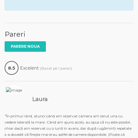
Pareri
PARERE NOUA
8.5
Excelent
(Bazat pe 1 pareri)
Laura
"În primul rând, atunci când am rezervat camera am cerut una cu
vedere laterală la mare. Când am ajuns acolo, au spus că nu este posibil,
chiar dacă am rezervat cu o lună în avans, dar după rugăminți repetate
s-a dovedit că firește mai erau astfel de camere disponibile. (Poate că