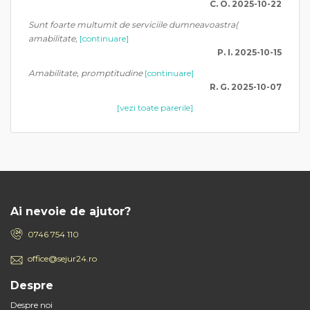
C. O. 2025-10-22
Sunt foarte multumit de serviciile dumneavoastra(
amabilitate,
[continuare]
P. I. 2025-10-15
Amabilitate, promptitudine
[continuare]
R. G. 2025-10-07
[vezi toate parerile]
Ai nevoie de ajutor?
0746 754 110
office@sejur24.ro
Despre
Despre noi