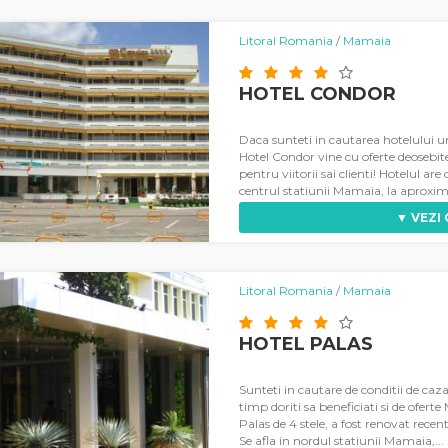
Litoral Romania
/
Mamaia
HOTEL CONDOR
Daca sunteti in cautarea hotelului u
Hotel Condor vine cu oferte deosebit
pentru viitorii sai clienti! Hotelul are 
centrul statiunii Mamaia, la aproxima
▼ VEZI
Litoral Romania
/
Mamaia
HOTEL PALAS
Sunteti in cautare de conditii de caza
timp doriti sa beneficiati si de ofer
Palas de 4 stele, a fost renovat recent
Se afla in nordul statiunii Mamaia,...