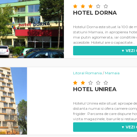
HOTEL DORNA
Hotelul Dorna este situat la 100 de m
statiunii Mamaia, in apropierea hotel
mai putin aglomerata, iar conditiile 
accesibile. Hotelul are o capacitate...
▼ VEZI
Litoral Romania
/
Mamaia
HOTEL UNIREA
Hotelul Unirea este situat aproape d
distanta numai si ofera camere compa
frigider. Parcarea de care dispune ho
vizita magazinele, barurile si restaur
▼ VEZI