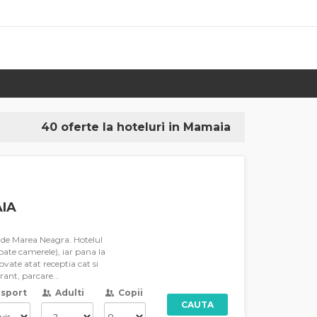
40 oferte la hoteluri in Mamaia
IA
m de Marea Neagra. Hotelul
toate camerele), iar pana la
ovate atat receptia cat si
rant, parcare...
sport
Adulti
Copii
CAUTA