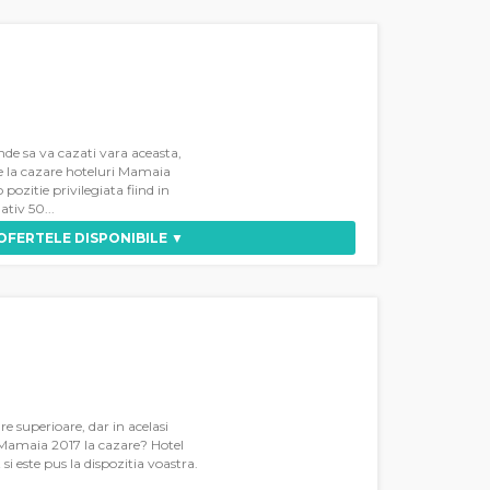
nde sa va cazati vara aceasta,
e la cazare hoteluri Mamaia
o pozitie privilegiata fiind in
tiv 50...
 OFERTELE DISPONIBILE ▼
re superioare, dar in acelasi
te Mamaia 2017 la cazare? Hotel
 si este pus la dispozitia voastra.