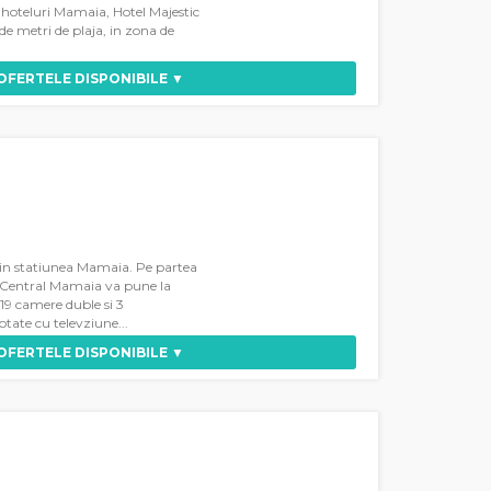
e hoteluri Mamaia, Hotel Majestic
 de metri de plaja, in zona de
 OFERTELE DISPONIBILE ▼
, in statiunea Mamaia. Pe partea
ul Central Mamaia va pune la
119 camere duble si 3
tate cu televziune...
 OFERTELE DISPONIBILE ▼