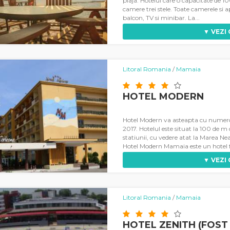
plaja. Hotelul care o capacitate de 10
camere trei stele. Toate camerele si
balcon, TV si minibar. La...
▼ VEZI
Litoral Romania
/
Mamaia
HOTEL MODERN
Hotel Modern va asteapta cu numero
2017. Hotelul este situat la 100 de m
statiunii, cu vedere atat la Marea Nea
Hotel Modern Mamaia este un hotel fo
▼ VEZI
Litoral Romania
/
Mamaia
HOTEL ZENITH (FOST