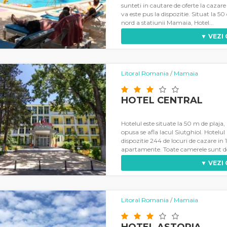
sunteti in cautare de oferte la cazar
va este pus la dispozitie. Situat la 50
nord a statiunii Mamaia, Hotel...
▼ VEZI
Litoral Romania
/
Mamaia
HOTEL CENTRAL
Hotelul este situate la 50 m de plaja
opusa se afla lacul Siutghiol. Hotel
dispozitie 244 de locuri de cazare in 
apartamente. Toate camerele sunt do
▼ VEZI
Litoral Romania
/
Mamaia