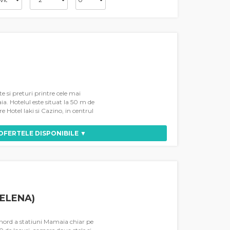
te si preturi printre cele mai
a. Hotelul este situat la 50 m de
re Hotel Iaki si Cazino, in centrul
 OFERTELE DISPONIBILE ▼
SELENA)
e nord a statiuni Mamaia chiar pe