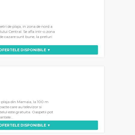
etri de plaja, in zona de nord a
ului Central. Se afla intr-o zona
de cazare sunt bune, la preturi
 OFERTELE DISPONIBILE ▼
e plaja din Mamaia, la 100 m
cte care au televizor si
telul este gratuita. Oaspetii pot
antele...
 OFERTELE DISPONIBILE ▼