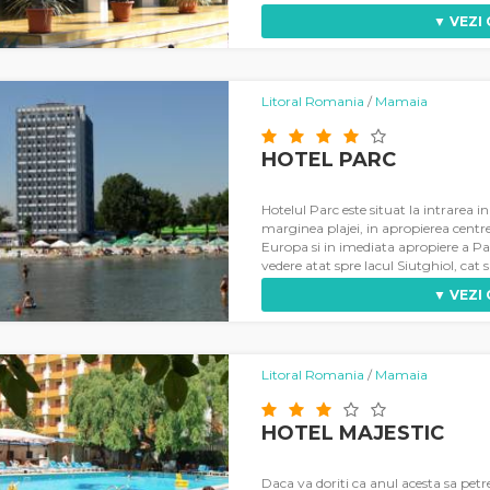
▼ VEZI
Litoral Romania
/
Mamaia
HOTEL PARC
Hotelul Parc este situat la intrarea 
marginea plajei, in apropierea centre
Europa si in imediata apropiere a Pa
vedere atat spre lacul Siutghiol, cat s
▼ VEZI
Litoral Romania
/
Mamaia
HOTEL MAJESTIC
Daca va doriti ca anul acesta sa petr