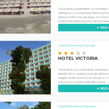
Daca doriti sa petreceti un concediu 
asteapta cu numeroase oferte cazare
statiunii Mamaia, pe plaja, la numai
hotelul este destinat atat persoanelor
▼ VEZI
Litoral Romania
/
Mamaia
HOTEL VICTORIA
Daca doriti sa va petreceti concediul 
beneficiati in acelasi timp de oferte
alegeti Hotel Victoria! Amplasat in mi
Cazinoului, hotelul este destinatia...
▼ VEZI
Litoral Romania
/
Mamaia