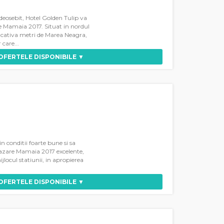
deosebit, Hotel Golden Tulip va
 Mamaia 2017. Situat in nordul
 cativa metri de Marea Neagra,
 care...
 OFERTELE DISPONIBILE ▼
in conditii foarte bune si sa
 cazare Mamaia 2017 excelente,
jlocul statiunii, in apropierea
 OFERTELE DISPONIBILE ▼