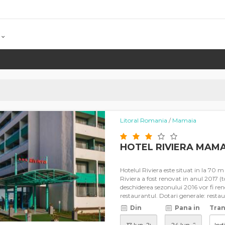
Litoral Romania
/
Mamaia
HOTEL RIVIERA MAMA
Hotelul Riviera este situat in la 70 
Riviera a fost renovat in anul 2017 (
deschiderea sezonului 2016 vor fi ren
restaurantul. Dotari generale: restau
Din
Pana in
Tran