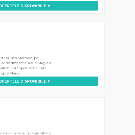
 OFERTELE DISPONIBILE ▼
in statiunea Mamaia, pe
lor de distractie Aqua Magic si
vilionului Expozitional. Are
i spre Marea...
 OFERTELE DISPONIBILE ▼
eceti un concediu incantator si