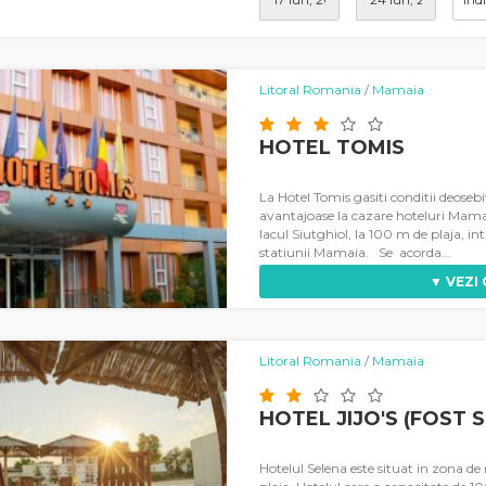
Litoral Romania
/
Mamaia
HOTEL TOMIS
La Hotel Tomis gasiti conditii deosebi
avantajoase la cazare hoteluri Mamai
lacul Siutghiol, la 100 m de plaja, int
statiunii Mamaia. Se acorda...
▼ VEZI
Litoral Romania
/
Mamaia
HOTEL JIJO'S (FOST 
Hotelul Selena este situat in zona d