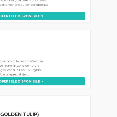
0 de locuri, camere doua stele si
 apartamentele au aer conditionat
 OFERTELE DISPONIBILE ▼
ase oferte la cazare Mamaia
 de mare, in zona de nord a
gra, cat si la Lacul Siutghiol.
arte apreciat de...
 OFERTELE DISPONIBILE ▼
 GOLDEN TULIP)