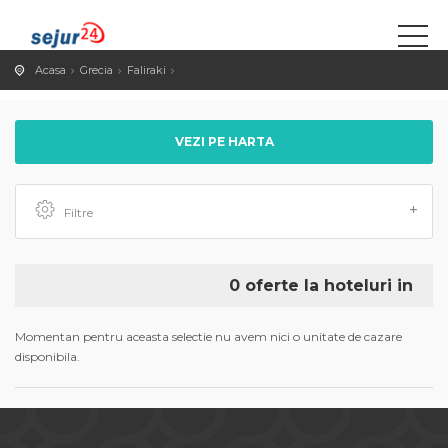
Acasa
Grecia
Faliraki
VEZI PE HARTA
Filtre
0 oferte la hoteluri in
Momentan pentru aceasta selectie nu avem nici o unitate de cazare
disponibila.